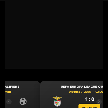
UEFA EUROPA LEAGUE QUALIFIERS
August 7, 2026 — 02:00 WIB
1 : 0
Previous
Next
BET NOW