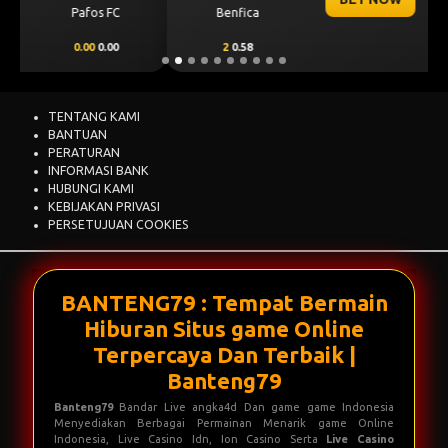
Benfica
Heart of Midlothian
2
0.58
-2
-0.73
TENTANG KAMI
BANTUAN
PERATURAN
INFORMASI BANK
HUBUNGI KAMI
KEBIJAKAN PRIVASI
PERSETUJUAN COOKIES
BANTENG79 : Tempat Bermain
Hiburan Situs game Online
Terpercaya Dan Terbaik |
Banteng79
Banteng79
Bandar Live angka4d Dan game game Indonesia
Menyediakan Berbagai Permainan Menarik game Online
Indonesia, Live Casino Idn, Ion Casino Serta
Live Casino