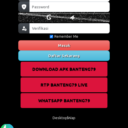
Remember Me
Masuk
Daftar Sekarang
DOWNLOAD APK BANTENG79
RTP BANTENG79 LIVE
WHATSAPP BANTENG79
Desktop
Wap