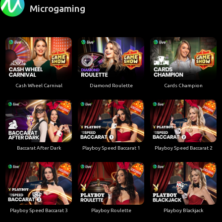
Microgaming
Cash Wheel Carnival
Diamond Roulette
Cards Champion
Baccarat After Dark
Playboy Speed Baccarat 1
Playboy Speed Baccarat 2
Playboy Speed Baccarat 3
Playboy Roulette
Playboy Blackjack