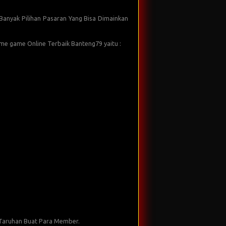
Banyak Pilihan Pasaran Yang Bisa Dimainkan
me game Online Terbaik Banteng79 yaitu :
 Taruhan Buat Para Member.