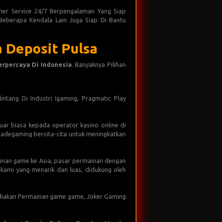
er Service 24/7 Berpengalaman Yang Siap
eberapa Kendala Lain Juga Siap Di Bantu
 Deposit Pulsa
rpercaya Di Indonesia
. Banyaknya Pilihan
ang Di Industri Igaming, Pragmatic Play
uar biasa kepada operator kasino online di
padegaming bercita-cita untuk meningkatkan
nan game ke Asia, pasar permainan dengan
kami yang menarik dan luas, didukung oleh
ediakan Permainan game game, Joker Gaming