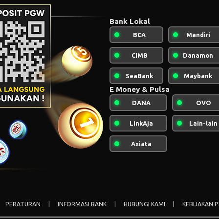
Bank Lokal
BCA
Mandiri
CIMB
Danamon
SeaBank
Maybank
E Money & Pulsa
DANA
OVO
LinkAja
Lain-lain
Axiata
PERATURAN
|
INFORMASI BANK
|
HUBUNGI KAMI
|
KEBIJAKAN P