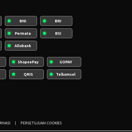
BNI
BRI
Permata
BSI
Allobank
ShopeePay
GOPAY
QRIS
Telkomsel
RIVASI
|
PERSETUJUAN COOKIES