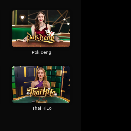
Pok Deng
Thai HiLo