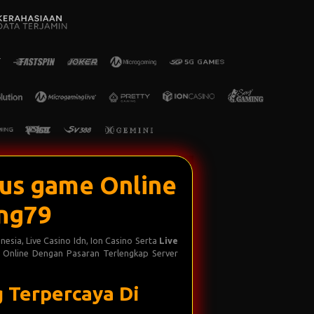
us game Online
eng79
ia, Live Casino Idn, Ion Casino Serta
Live
 Online Dengan Pasaran Terlengkap Server
 Terpercaya Di