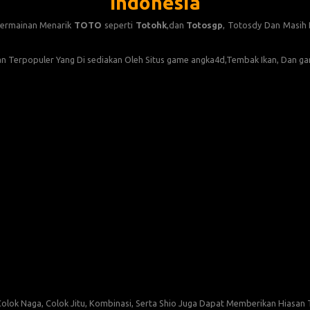
Indonesia
 Permainan Menarik
TOTO
seperti
Totohk
,dan
Totosgp
, Totosdy Dan Masih 
n Terpopuler Yang Di sediakan Oleh Situs game angka4d,Tembak Ikan, Dan ga
olok Naga, Colok Jitu, Kombinasi, Serta Shio Juga Dapat Memberikan Hiasan