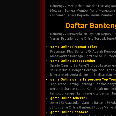
Banteng79 Merupakan Bandar Live angka4
Melayani Semua Member Yang Mengalami K
Customer Service Kepada Semua Member, Ba
Daftar Banten
Banteng79 Menyediakan Layanan Deposit P
Variasi Provider game Online Terbaik Sepert
game Online Pragmatic Play
Pragmatic Play Banteng79 Adalah Penyed
Menawarkan Berbagai Portfolio Multi-Produk 
game Online Spadegaming
Spade Gaming Banteng79 didedikasikan untu
seluruh dunia. Dengan Berbagai bonus hadi
kinerja bisnis Anda dalam hal kualitas dan l
game Online game Terpercaya Top Tre
Top Trend Gaming Banteng79 adalah penye
pertumbuhan tercepat. Kami telah menjadi
teknologi canggih kami yang Kita berikan Te
game Online Joker123
Joker123 Atau Joker Gaming Banteng79 Ada
, Situs game Online Banteng79 Juga Menye
game Online Habanero