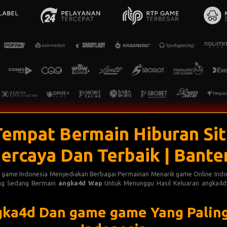
empat Bermain Hiburan Sit
ercaya Dan Terbaik | Bant
game Indonesia Menyediakan Berbagai Permainan Menarik game Online Indones
ng Sedang Bermain
angka4d Wap
Untuk Menunggu Hasil Keluaran angka4d
gka4d Dan game game Yang Paling