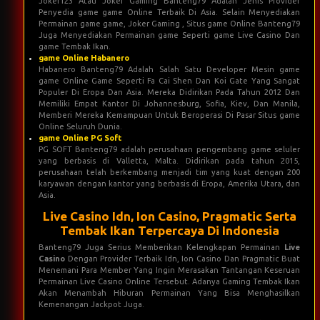
Joker123 Atau Joker Gaming Banteng79 Adalah Jenis Provider
Penyedia game game Online Terbaik Di Asia. Selain Menyediakan
Permainan game game, Joker Gaming , Situs game Online Banteng79
Juga Menyediakan Permainan game Seperti game Live Casino Dan
game Tembak Ikan.
game Online Habanero
Habanero Banteng79 Adalah Salah Satu Developer Mesin game
game Online Game Seperti Fa Cai Shen Dan Koi Gate Yang Sangat
Populer Di Eropa Dan Asia. Mereka Didirikan Pada Tahun 2012 Dan
Memiliki Empat Kantor Di Johannesburg, Sofia, Kiev, Dan Manila,
Memberi Mereka Kemampuan Untuk Beroperasi Di Pasar Situs game
Online Seluruh Dunia.
game Online PG Soft
PG SOFT Banteng79 adalah perusahaan pengembang game seluler
yang berbasis di Valletta, Malta. Didirikan pada tahun 2015,
perusahaan telah berkembang menjadi tim yang kuat dengan 200
karyawan dengan kantor yang berbasis di Eropa, Amerika Utara, dan
Asia.
Live Casino Idn, Ion Casino, Pragmatic Serta
Tembak Ikan Terpercaya Di Indonesia
Banteng79 Juga Serius Memberikan Kelengkapan Permainan
Live
Casino
Dengan Provider Terbaik Idn, Ion Casino Dan Pragmatic Buat
Menemani Para Member Yang Ingin Merasakan Tantangan Keseruan
Permainan Live Casino Online Tersebut. Adanya Gaming Tembak Ikan
Akan Menambah Hiburan Permainan Yang Bisa Menghasilkan
Kemenangan Jackpot Juga.