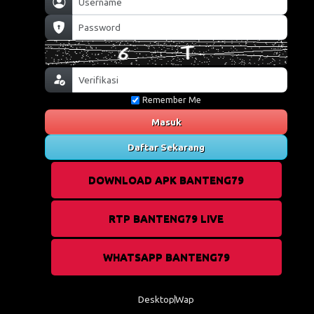
Remember Me
Masuk
Daftar Sekarang
DOWNLOAD APK BANTENG79
RTP BANTENG79 LIVE
WHATSAPP BANTENG79
Desktop
Wap