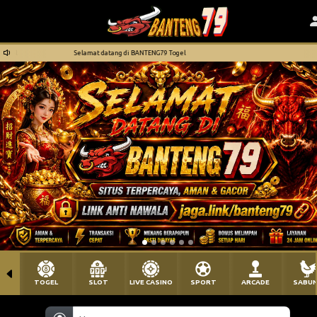
Selamat datang di BANTENG79 Togel
TOGEL
SLOT
LIVE CASINO
SPORT
ARCADE
SABU