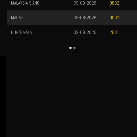
09-08-2026
0692
08-08-2026
9097
09-08-2026
2681