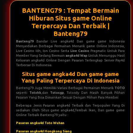
BANTENG79 : Tempat Bermain
Hiburan Situs game Online
Terpercaya Dan Terbaik |
Banteng79
Banteng79
Bandar Live angka4d Dan game game Indonesia
Menyediakan Berbagai Permainan Menarik game Online Indonesia,
Live Casino Idn, Ion Casino Serta
Live Casino
Pragmatic Untuk Para
Member Yang Sedang Bermain
angka4d Wap
Untuk Menunggu Hasil
Keluaran angka4d Online Dengan Pasaran Terlengkap Server Pay4d
Terbersar Di Indonesia.
Situs game angka4d Dan game game
Yang Paling Terpercaya Di Indonesia
Banteng79 Juga Memiliki Variasi Berbagai Permainan Menarik
TOTO
seperti
Totohk
,dan
Totosgp
, Totosdy Dan Masih Banyak Pilihan
Pasaran Yang Bisa Dimainkan Sesuai Dengan Pilihan Para Member.
Beberapa Jenis Pasaran angka4d Terbaik dan Terpopuler Yang Di
sediakan Oleh Situs game angka4d,Tembak Ikan, Dan game game
Online Terbaik Banteng79 yaitu :
Pasaran angka4d Toto Wuhan
Pasaran angka4d Hongkong Siang