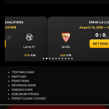
SPAIN LA LIGA
August 16, 2026 — 02:30 WIB
0 : 0
Previous
Ne
BET NOW
Sevilla
Rayo Vallecano
0.25
0.95
-0.25
0.95
TENTANG KAMI
BANTUAN
PERATURAN
INFORMASI BANK
HUBUNGI KAMI
KEBIJAKAN PRIVASI
PERSETUJUAN COOKIES