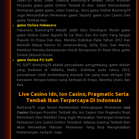
Joker123 Atau Joker Gaming Banteng79 Adalah Jenis Provider
Penyedia game game Online Terbaik Di Asia. Selain Menyediakan
Permainan game game, Joker Gaming , Situs game Online Banteng79
Juga Menyediakan Permainan game Seperti game Live Casino Dan
game Tembak Ikan.
game Online Habanero
Habanero Banteng79 Adalah Salah Satu Developer Mesin game
game Online Game Seperti Fa Cai Shen Dan Koi Gate Yang Sangat
Populer Di Eropa Dan Asia. Mereka Didirikan Pada Tahun 2012 Dan
Memiliki Empat Kantor Di Johannesburg, Sofia, Kiev, Dan Manila,
Memberi Mereka Kemampuan Untuk Beroperasi Di Pasar Situs game
Online Seluruh Dunia.
game Online PG Soft
PG SOFT Banteng79 adalah perusahaan pengembang game seluler
yang berbasis di Valletta, Malta. Didirikan pada tahun 2015,
perusahaan telah berkembang menjadi tim yang kuat dengan 200
karyawan dengan kantor yang berbasis di Eropa, Amerika Utara, dan
Asia.
Live Casino Idn, Ion Casino, Pragmatic Serta
Tembak Ikan Terpercaya Di Indonesia
Banteng79 Juga Serius Memberikan Kelengkapan Permainan
Live
Casino
Dengan Provider Terbaik Idn, Ion Casino Dan Pragmatic Buat
Menemani Para Member Yang Ingin Merasakan Tantangan Keseruan
Permainan Live Casino Online Tersebut. Adanya Gaming Tembak Ikan
Akan Menambah Hiburan Permainan Yang Bisa Menghasilkan
Kemenangan Jackpot Juga.