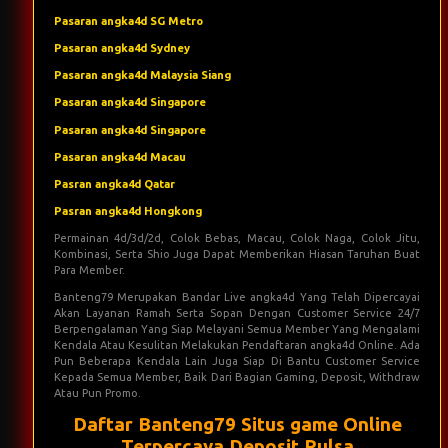
Pasaran angka4d SG Metro
Pasaran angka4d Sydney
Pasaran angka4d Malaysia Siang
Pasaran angka4d Singapore
Pasaran angka4d Singapore
Pasaran angka4d Macau
Pasran angka4d Qatar
Pasran angka4d Hongkong
Permainan 4d/3d/2d, Colok Bebas, Macau, Colok Naga, Colok Jitu,
Kombinasi, Serta Shio Juga Dapat Memberikan Hiasan Taruhan Buat
Para Member.
Banteng79 Merupakan Bandar Live angka4d Yang Telah Dipercayai
Akan Layanan Ramah Serta Sopan Dengan Customer Service 24/7
Berpengalaman Yang Siap Melayani Semua Member Yang Mengalami
Kendala Atau Kesulitan Melakukan Pendaftaran angka4d Online. Ada
Pun Beberapa Kendala Lain Juga Siap Di Bantu Customer Service
Kepada Semua Member, Baik Dari Bagian Gaming, Deposit, Withdraw
Atau Pun Promo.
Daftar Banteng79 Situs game Online
Terpercaya Deposit Pulsa