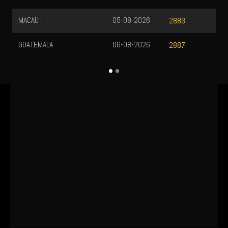
MACAU
05-08-2026
2883
GUATEMALA
06-08-2026
2887