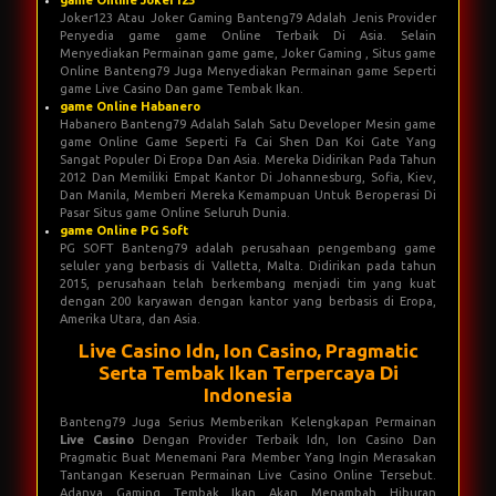
Joker123 Atau Joker Gaming Banteng79 Adalah Jenis Provider
Penyedia game game Online Terbaik Di Asia. Selain
Menyediakan Permainan game game, Joker Gaming , Situs game
Online Banteng79 Juga Menyediakan Permainan game Seperti
game Live Casino Dan game Tembak Ikan.
game Online Habanero
Habanero Banteng79 Adalah Salah Satu Developer Mesin game
game Online Game Seperti Fa Cai Shen Dan Koi Gate Yang
Sangat Populer Di Eropa Dan Asia. Mereka Didirikan Pada Tahun
2012 Dan Memiliki Empat Kantor Di Johannesburg, Sofia, Kiev,
Dan Manila, Memberi Mereka Kemampuan Untuk Beroperasi Di
Pasar Situs game Online Seluruh Dunia.
game Online PG Soft
PG SOFT Banteng79 adalah perusahaan pengembang game
seluler yang berbasis di Valletta, Malta. Didirikan pada tahun
2015, perusahaan telah berkembang menjadi tim yang kuat
dengan 200 karyawan dengan kantor yang berbasis di Eropa,
Amerika Utara, dan Asia.
Live Casino Idn, Ion Casino, Pragmatic
Serta Tembak Ikan Terpercaya Di
Indonesia
Banteng79 Juga Serius Memberikan Kelengkapan Permainan
Live Casino
Dengan Provider Terbaik Idn, Ion Casino Dan
Pragmatic Buat Menemani Para Member Yang Ingin Merasakan
Tantangan Keseruan Permainan Live Casino Online Tersebut.
Adanya Gaming Tembak Ikan Akan Menambah Hiburan