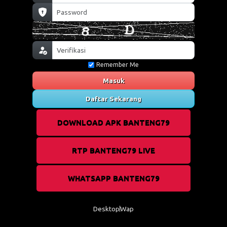
Remember Me
Masuk
Daftar Sekarang
DOWNLOAD APK BANTENG79
RTP BANTENG79 LIVE
WHATSAPP BANTENG79
Desktop
Wap